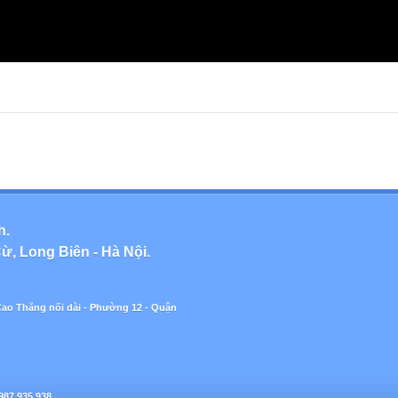
h.
ừ, Long Biên - Hà Nội.
Cao Thắng nối dài - Phường 12 - Quận
987.935.938