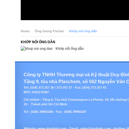
Home
Ống Georg Fischer
Khớp nối ống dẫn
KHỚP NỐI ỐNG DẪN
Khớp nối ống dẫn
Công ty TNHH Thương mại và Kỹ thuật Duy Bìn
Tầng 9, tòa nhà Plaschem, số 562 Nguyễn Văn C
Tel: (024) 373 257 36 / 373 257 37 - Fax: (024) 373 257 47.
MST: 0101170287
Chi nhánh : Tầng 6, Tòa nhà Charmington La Pointe. Số 181 đường 
10 - Thành phố Hồ Chí Minh.
Tel : (028) 39956186 - Fax : (028) 39956187
Website:
www.duybinh.com -
Email:
sales@duybinh.com - Hotline: 0