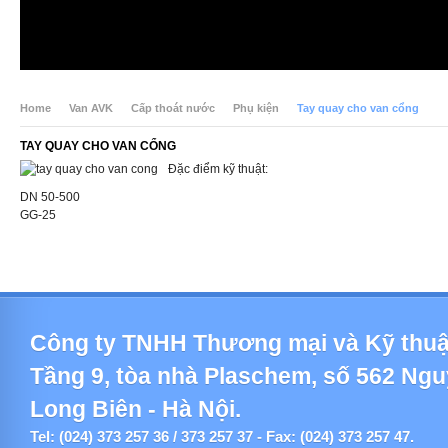
Home
Van AVK
Cấp thoát nước
Phụ kiện
Tay quay cho van cổng
TAY QUAY CHO VAN CỔNG
Đặc điểm kỹ thuật:
DN 50-500
GG-25
Công ty TNHH Thương mại và Kỹ thuậ
Tầng 9, tòa nhà Plaschem, số 562 Ng
Long Biên - Hà Nội.
Tel: (024) 373 257 36 / 373 257 37 - Fax: (024) 373 257 47.