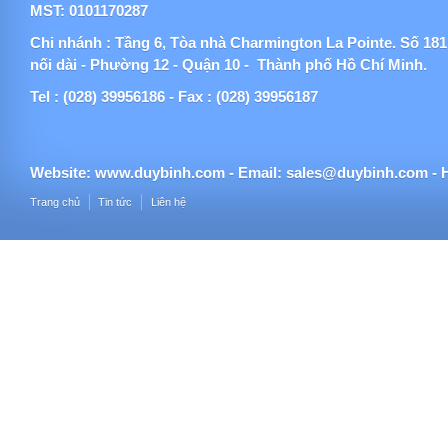
MST: 0101170287
Chi nhánh : Tầng 6, Tòa nhà Charmington La Pointe. Số 1
nối dài - Phường 12 - Quận 10 - Thành phố Hồ Chí Minh.
Tel : (028) 39956186 - Fax : (028) 39956187
Website:
www.duybinh.com -
Email:
sales@duybinh.com - H
Trang chủ
Tin tức
Liên hệ